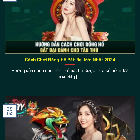
Cách Chơi Rồng Hổ Bất Bại Mới Nhất 2024
Hướng dẫn cách chơi rồng hổ bất bại được chia sẻ bởi 8DAY
sau đây [...]
09
Th7