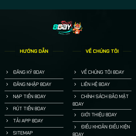
HƯỚNG DẪN
VỀ CHÚNG TÔI
ĐĂNG KÝ 8DAY
VỀ CHÚNG TÔI 8DAY
ĐĂNG NHẬP 8DAY
LIÊN HỆ 8DAY
NẠP TIỀN 8DAY
CHÍNH SÁCH BẢO MẬT
8DAY
RÚT TIỀN 8DAY
GIỚI THIỆU 8DAY
TẢI APP 8DAY
ĐIỀU KHOẢN ĐIỀU KIỆN
SITEMAP
8DAY