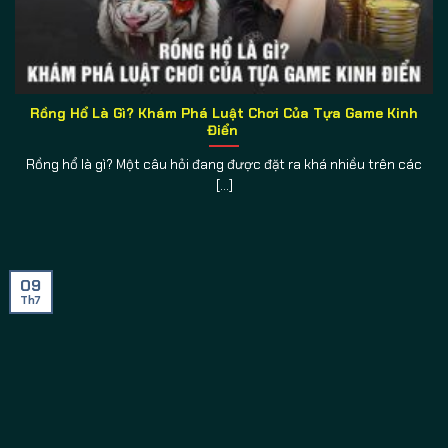
Rồng Hổ Là Gì? Khám Phá Luật Chơi Của Tựa Game Kinh
Điển
Rồng hổ là gì? Một câu hỏi đang được đặt ra khá nhiều trên các
[...]
09
Th7