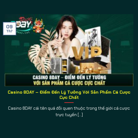
09
Th7
Casino 8DAY – Điểm Đến Lý Tưởng Với Sản Phẩm Cá Cược
Cực Chất
Casino 8DAY cái tên quá đỗi quen thuộc trong thế giới cá cược
trực tuyến [...]