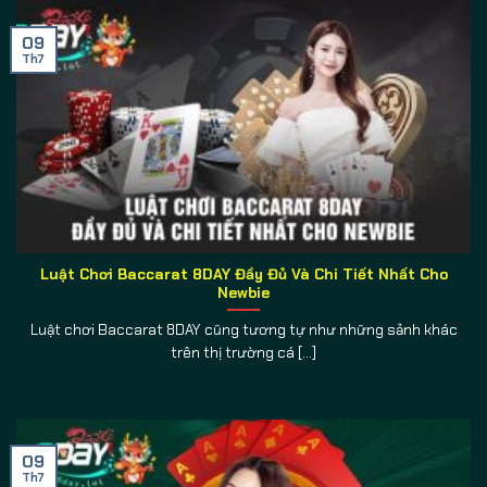
09
Th7
Luật Chơi Baccarat 8DAY Đầy Đủ Và Chi Tiết Nhất Cho
Newbie
Luật chơi Baccarat 8DAY cũng tương tự như những sảnh khác
trên thị trường cá [...]
09
Th7