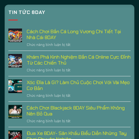
TIN TỨC 8DAY
Cách Chơi Bắn Cá Long Vương Chi Tiết Tại
Nhà Cái 8DAY
ở
Chức năng bình luận bị tắt
Cách
Chơi
Khám Phá Kinh Nghiệm Bắn Cá Online Cực Đỉnh
Bắn
Từ Các Chiến Thủ
Cá
ở
Chức năng bình luận bị tắt
Long
Khám
Vương
Phá
Xóc Đĩa Là Gì? Làm Chủ Cuộc Chơi Với Vài Mẹo
Chi
Kinh
Tiết
Cơ Bản
Nghiệm
Tại
ở
Chức năng bình luận bị tắt
Bắn
Nhà
Xóc
Cá
Cái
Đĩa
Cách Chơi Blackjack 8DAY Siêu Phẩm Không
Online
8DAY
Là
Cực
Nên Bỏ Qua
Gì?
Đỉnh
ở
Chức năng bình luận bị tắt
Làm
Từ
Cách
Chủ
Các
Chơi
Đua Xe 8DAY- Sân Khấu Biểu Diễn Những Tay
Cuộc
Chiến
Blackjack
Chơi
Thủ